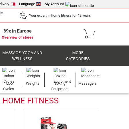
livery
Language
My Account
te
Your expert in home fitness for 42 years
69x in Europe
Overview of stores
MASSAGE, YOGA AND
MORE
WELLNESS
CATEGORIES
Indoor
Weights
Boxing
Massagers
Cycles
Equipment
R HOME FITNESS