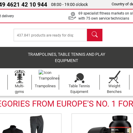
49 4621 42 10 944
Country of de
08:00 - 19:00 o'clock
69 specialist fitness markets on si
 delivery
with 75 own service technicians
search
TRAMPOLINES, TABLE TENNIS AND PLAY
EQUIPMENT
Multi-
Trampolines
Table Tennis
Weight
gyms
Equipment
Benches
GORIES FROM EUROPE'S NO. 1 FO