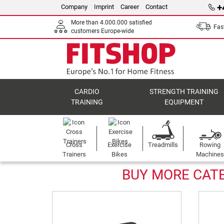
+
Company
Imprint
Career
Contact
More than 4.000.000 satisfied
Fast
customers Europe-wide
CARDIO
STRENGTH TRAINING
TRAINING
EQUIPMENT
Cross
Exercise
Treadmills
Rowing
Trainers
Bikes
Machines
BUY MORE CATE